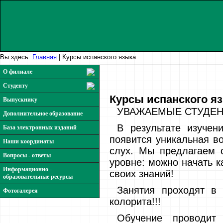
Вы здесь:
Главная
|
Курсы испанского языка
О филиале
Студенту
Курсы испанского я
Выпускнику
УВАЖАЕМЫЕ СТУДЕНТ
Дополнительное образование
В результате изуч
База электронных изданий
появится уникальная в
Наши координаты
слух. Мы предлагаем 
Вопросы - ответы
уровне: можно начать к
Информационно -
своих знаний!
образовательные ресурсы
Занятия проходят в
Фотогалерея
колорита!!!
Обучение проводит